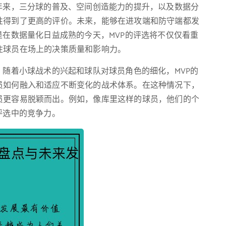
年来，三分球的普及、空间创造能力的提升，以及数据分
性得到了更高的评价。未来，能够在进攻端和防守端都发
是在数据量化日益成熟的今天，MVP的评选将不仅仅看重
注球员在场上的决策质量和影响力。
。随着小球战术的兴起和球队对球员角色的细化，MVP的
员如何融入和适应不断变化的战术体系。在这种情况下，
员更容易脱颖而出。例如，像库里这样的球员，他们的个
评选中的竞争力。