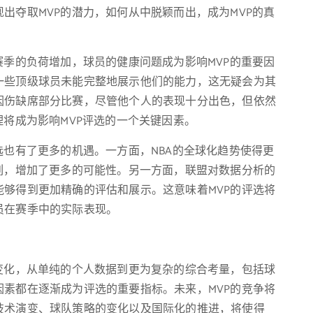
出夺取MVP的潜力，如何从中脱颖而出，成为MVP的真
赛季的负荷增加，球员的健康问题成为影响MVP的重要因
一些顶级球员未能完整地展示他们的能力，这无疑会为其
因伤缺席部分比赛，尽管他个人的表现十分出色，但依然
理将成为影响MVP评选的一个关键因素。
选也有了更多的机遇。一方面，NBA的全球化趋势使得更
列，增加了更多的可能性。另一方面，联盟对数据分析的
够得到更加精确的评估和展示。这意味着MVP的评选将
员在赛季中的实际表现。
变化，从单纯的个人数据到更为复杂的综合考量，包括球
素都在逐渐成为评选的重要指标。未来，MVP的竞争将
技术演变、球队策略的变化以及国际化的推进，将使得