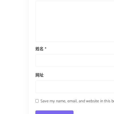
姓名
*
网址
Save my name, email, and website in this 