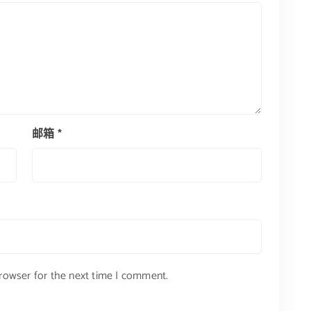
邮箱
*
browser for the next time I comment.