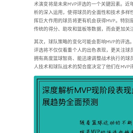
术演变将是未来MVP评选的一个关键因素。近
析的深入运用，使得球员的全面性和技术多样
挥巨大作用的球员将更有机会获得MVP。特别
传统的得分、助攻和篮板等数据，而会更加关
其次，球队策略的变化可能会影响MVP的评选
评选将不仅仅看重个人的出色表现，更关注球
拥有高度篮球智商、能迅速调整战术执行的球
人技术和球队战术的契合度决定了他们在MVP