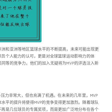
非洲和亚洲等地区篮球水平的不断提高，未来可能出现更
球员个人能力的认可，更是对全球篮球运动影响力的体
同等的竞争力，他们的加入无疑将为MVP的评选注入新
争压力非常大，但也充满了机遇。在未来的几年里，MVP
水平的提升将使得MVP的竞争变得更加激烈。随着球队
不再是几位球员的专属奖项，而是更加广泛地分布在各个