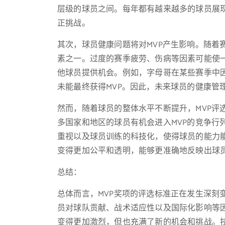
层级的球员之间。每年都有越来越多的球员展现
正挑战。
其次，球员健康问题将对MVP产生影响。随着
素之一。过度的赛季疲劳、伤病等因素可能使
他球员提供机会。例如，字母哥在某些赛季中
未能最终获得MVP。因此，未来球员的健康管
然而，随着球员的整体水平不断提升，MVP评
多国家和地区的球员有机会进入MVP的竞争行
重视以及球员训练的科技化，使得球员的能力能
变得更加公平和透明，能够更准确地反映出球
总结：
总体而言，MVP奖项的评选标准正在发生深刻
员对球队贡献、战术适应性以及国际化影响等因
变得更加激烈，但也充满了新的机会和挑战。