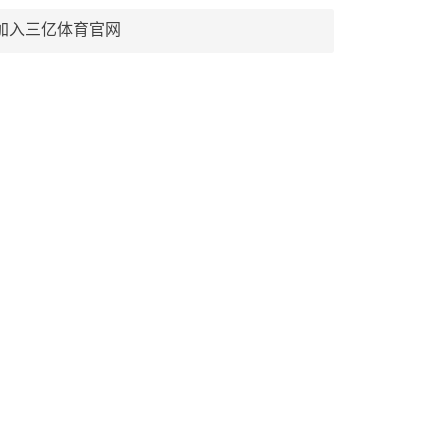
加入三亿体育官网