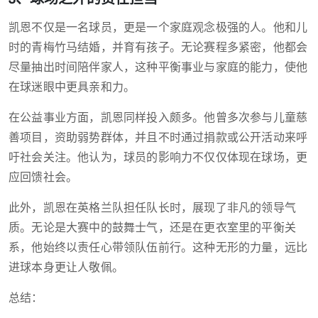
凯恩不仅是一名球员，更是一个家庭观念极强的人。他和儿
时的青梅竹马结婚，并育有孩子。无论赛程多紧密，他都会
尽量抽出时间陪伴家人，这种平衡事业与家庭的能力，使他
在球迷眼中更具亲和力。
在公益事业方面，凯恩同样投入颇多。他曾多次参与儿童慈
善项目，资助弱势群体，并且不时通过捐款或公开活动来呼
吁社会关注。他认为，球员的影响力不仅仅体现在球场，更
应回馈社会。
此外，凯恩在英格兰队担任队长时，展现了非凡的领导气
质。无论是大赛中的鼓舞士气，还是在更衣室里的平衡关
系，他始终以责任心带领队伍前行。这种无形的力量，远比
进球本身更让人敬佩。
总结：