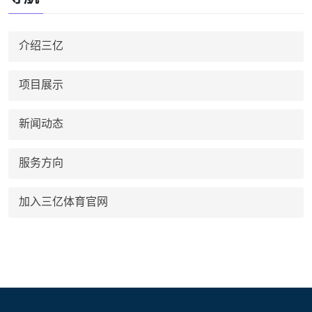
介绍三亿
项目展示
新闻动态
服务方向
加入三亿体育官网