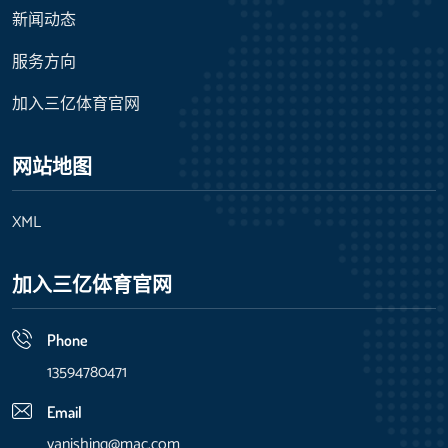
新闻动态
服务方向
加入三亿体育官网
网站地图
XML
加入三亿体育官网
Phone
13594780471
Email
vanishing@mac.com