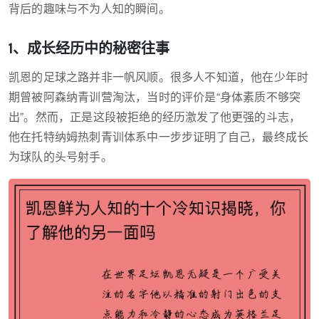
背后的趣味与不为人知的瞬间。
1、成长经历中的秘密往事
凯恩的足球之路并非一帆风顺。很多人不知道，他在少年时
期曾被阿森纳青训营淘汰，当时的评价是“身体素质不够突
出”。然而，正是这段被拒绝的经历激发了他更强的斗志，
他在托特纳姆热刺青训体系中一步步证明了自己，最终成长
为球队的头号射手。