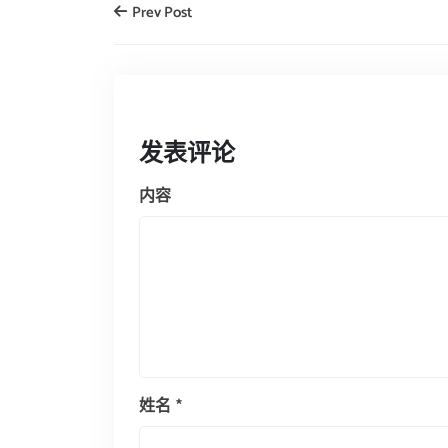
Prev Post
发表评论
内容
姓名
*