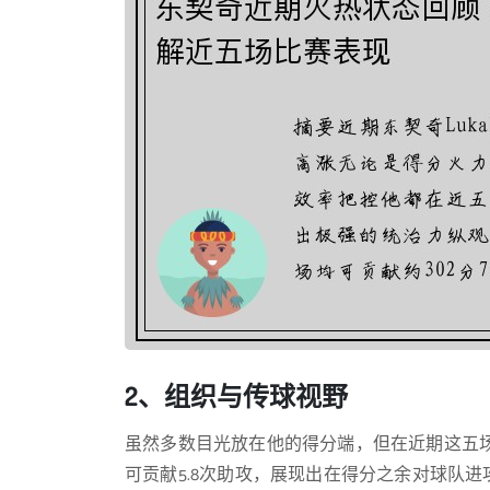
2、组织与传球视野
虽然多数目光放在他的得分端，但在近期这五
可贡献5.8次助攻，展现出在得分之余对球队进攻节奏的掌控能