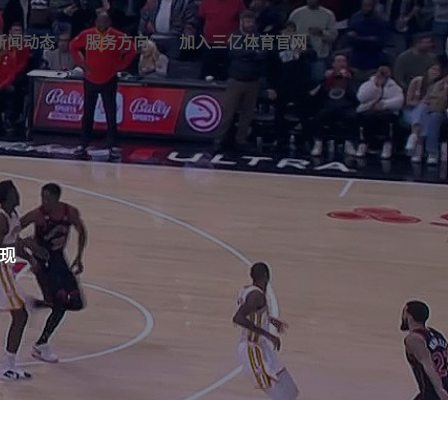
新闻动态
服务方向
加入三亿体育官网
现