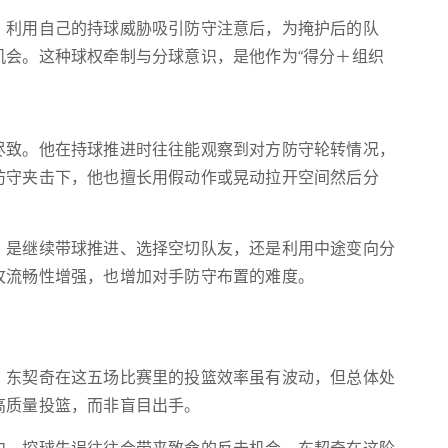
，利用自己的持球威胁吸引防守注意后，为掩护后的队
机会。这种球权牵制与分球意识，是他作为“得分＋组织
尽致。他在持球推进时往往能观察到对方防守轮转情况，
防守夹击下，他也擅长用假动作或晃动拉开空间然后分
，是继续带球推进、选择空切队友，还是利用中途变向分
攻流畅性增强，也增加对手防守布置的难度。
。东契奇在这五场比赛里的投篮效率虽有波动，但总体处
高质量投篮，而非盲目出手。