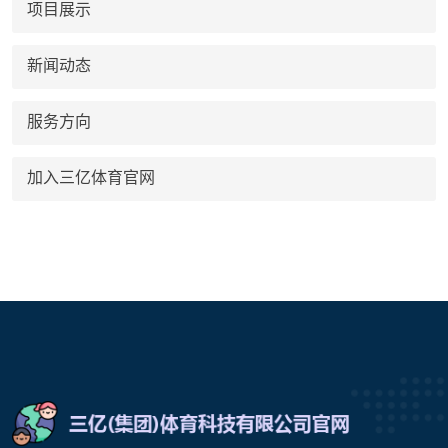
项目展示
新闻动态
服务方向
加入三亿体育官网