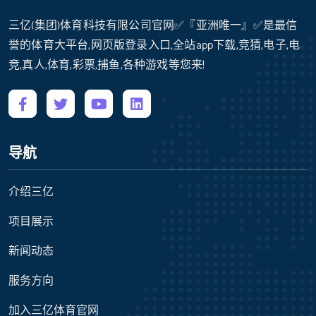
三亿(集团)体育科技有限公司官网✅『亚洲唯一』✅是最信
誉的体育大平台,网页版登录入口,全站app下载,竞猜,电子,电
竞,真人,体育,彩票,捕鱼,各种游戏等您来!
导航
介绍三亿
项目展示
新闻动态
服务方向
加入三亿体育官网