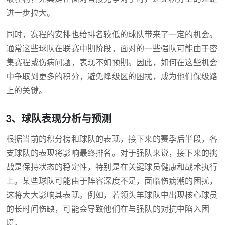
进一步拉大。
同时，赛程的安排也给排名较低的球队带来了一定的机会。
通常这些球队在联赛中期阶段，面对的一些强队可能由于密
集赛程或伤病问题，表现不如预期。因此，如何在这些机会
中争取到更多的积分，避免降级区的困扰，成为他们保级路
上的关键。
3、球队表现分析与预测
根据当前的积分榜和球队的表现，接下来的赛季后半段，各
支球队的表现将影响最终排名。对于强队来说，接下来的挑
战是保持状态的稳定性，特别是在关键球员健康和战术执行
上。某些球队可能由于阵容深度不足，面临伤病潮的困扰，
这将大大影响其表现。例如，若领头羊球队中出现核心球员
的长时间伤缺，可能会导致他们在与强队的对抗中陷入困
境。