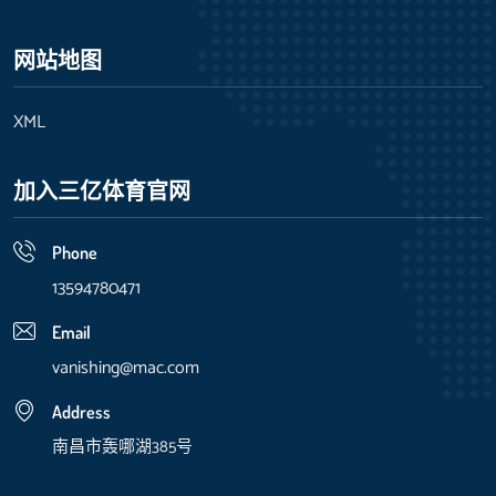
网站地图
XML
加入三亿体育官网
Phone
13594780471
Email
vanishing@mac.com
Address
南昌市轰哪湖385号