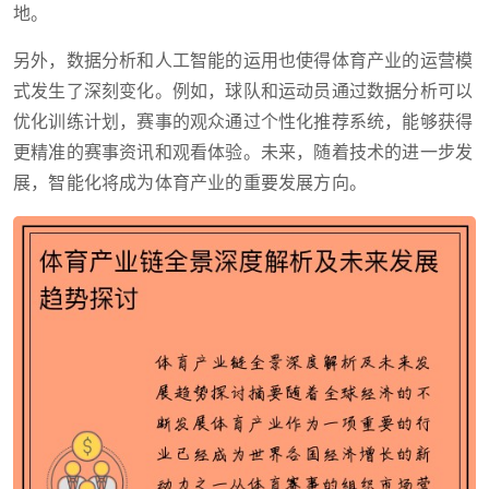
地。
另外，数据分析和人工智能的运用也使得体育产业的运营模
式发生了深刻变化。例如，球队和运动员通过数据分析可以
优化训练计划，赛事的观众通过个性化推荐系统，能够获得
更精准的赛事资讯和观看体验。未来，随着技术的进一步发
展，智能化将成为体育产业的重要发展方向。