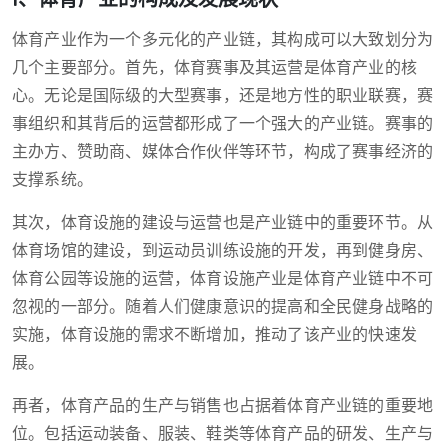
体育产业作为一个多元化的产业链，其构成可以大致划分为
几个主要部分。首先，体育赛事及其运营是体育产业的核
心。无论是国际级的大型赛事，还是地方性的职业联赛，赛
事组织和其背后的运营都形成了一个强大的产业链。赛事的
主办方、赞助商、媒体合作伙伴等环节，构成了赛事经济的
支撑系统。
其次，体育设施的建设与运营也是产业链中的重要环节。从
体育场馆的建设，到运动员训练设施的开发，再到健身房、
体育公园等设施的运营，体育设施产业是体育产业链中不可
忽视的一部分。随着人们健康意识的提高和全民健身战略的
实施，体育设施的需求不断增加，推动了该产业的快速发
展。
再者，体育产品的生产与销售也占据着体育产业链的重要地
位。包括运动装备、服装、鞋类等体育产品的研发、生产与