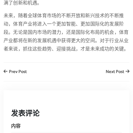
满了创新和机遇。
未来，随着全球体育市场的不断开放和新兴技术的不断推
动，体育产业将进入一个更加智能、更加国际化的发展阶
段。无论是国内市场的潜力，还是国际化布局的机会，体育
产业都将在新的发展机遇中获得更大的空间。对于行业从业
者来说，抓住这些趋势、迎接挑战，才是未来成功的关键。
Prev Post
Next Post
发表评论
内容