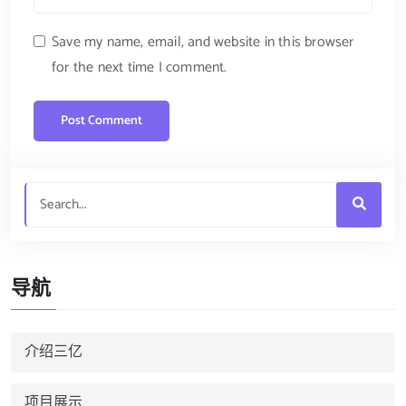
Save my name, email, and website in this browser
for the next time I comment.
导航
介绍三亿
项目展示