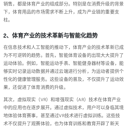
销售，都是体育产业的组成部分。特别是在消费升级的背景
下，体育用品的市场需求不断上升，成为产业链的重要支
柱。
2、体育产业的技术革新与智能化趋势
在信息技术和人工智能的推动下，体育产业的技术革新已成
为不可逆转的趋势。首先，智能体育设备的出现大大提升了
运动体验。例如，智能运动手表、智能健身器材等设备，能
够实时记录运动数据并通过云端进行分析，为运动者提供个
性化的健康管理服务。这些设备的普及，不仅提升了运动效
果，还促进了体育消费的升级。
其次，虚拟现实（VR）和增强现实（AR）技术在体育产业
中的应用也在逐步展开。通过虚拟技术，用户可以身临其境
地体验体育赛事，甚至通过VR技术进行虚拟训练。这些技
术不仅提升了观赛体验，也为体育训练和教育开辟了新天