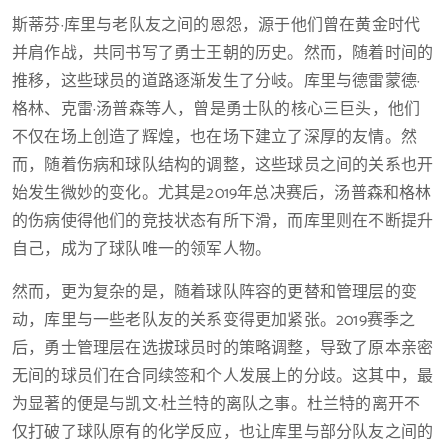
斯蒂芬·库里与老队友之间的恩怨，源于他们曾在黄金时代
并肩作战，共同书写了勇士王朝的历史。然而，随着时间的
推移，这些球员的道路逐渐发生了分岐。库里与德雷蒙德·
格林、克雷·汤普森等人，曾是勇士队的核心三巨头，他们
不仅在场上创造了辉煌，也在场下建立了深厚的友情。然
而，随着伤病和球队结构的调整，这些球员之间的关系也开
始发生微妙的变化。尤其是2019年总决赛后，汤普森和格林
的伤病使得他们的竞技状态有所下滑，而库里则在不断提升
自己，成为了球队唯一的领军人物。
然而，更为复杂的是，随着球队阵容的更替和管理层的变
动，库里与一些老队友的关系变得更加紧张。2019赛季之
后，勇士管理层在选拔球员时的策略调整，导致了原本亲密
无间的球员们在合同续签和个人发展上的分歧。这其中，最
为显著的便是与凯文·杜兰特的离队之事。杜兰特的离开不
仅打破了球队原有的化学反应，也让库里与部分队友之间的