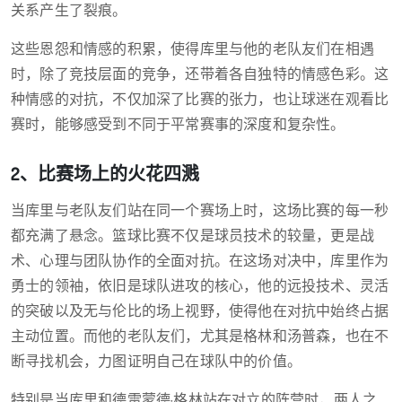
关系产生了裂痕。
这些恩怨和情感的积累，使得库里与他的老队友们在相遇
时，除了竞技层面的竞争，还带着各自独特的情感色彩。这
种情感的对抗，不仅加深了比赛的张力，也让球迷在观看比
赛时，能够感受到不同于平常赛事的深度和复杂性。
2、比赛场上的火花四溅
当库里与老队友们站在同一个赛场上时，这场比赛的每一秒
都充满了悬念。篮球比赛不仅是球员技术的较量，更是战
术、心理与团队协作的全面对抗。在这场对决中，库里作为
勇士的领袖，依旧是球队进攻的核心，他的远投技术、灵活
的突破以及无与伦比的场上视野，使得他在对抗中始终占据
主动位置。而他的老队友们，尤其是格林和汤普森，也在不
断寻找机会，力图证明自己在球队中的价值。
特别是当库里和德雷蒙德·格林站在对立的阵营时，两人之