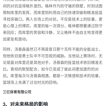
间的对抗显得格外激烈。格林作为防守端的铁壁，时刻试图
限制库里的发挥，而库里则利用自己的快速突破和精准投篮
寻找突破口。两人在场上的对抗，不仅是技术上的较量，更
是心理上的博弈。库里的每一次得分，格林都想要通过防守
来回应；而库里的笑容和冷静，又让格林不由自主地变得更
加紧张和激动。
同样，汤普森虽然已不再是昔日那个无所不能的全能战士，
但他依旧是勇士队中不可忽视的威胁。当他站上赛场时，无
论是面对库里还是其他对手，汤普森的投篮技术依旧精准无
比。曾经的默契配合，如今已变成了彼此间更加激烈的对
抗。库里每次与汤普森相遇，都是一次情感和技术的较量，
篮球场上充满了过往时光的回响。
三亿体育有限公司
3、对未来格局的影响