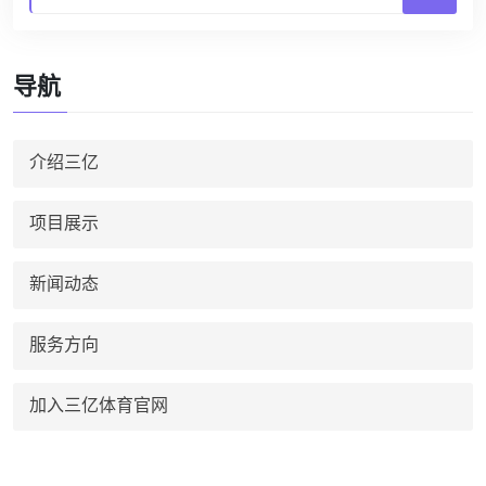
导航
介绍三亿
项目展示
新闻动态
服务方向
加入三亿体育官网