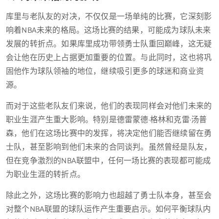
库里与老队友的对决，不仅仅是一场单纯的比赛，它深刻影
响着NBA未来的格局。这场比赛的结果，可能成为球队未来
发展的转折点。如果库里成功带领勇士队重回巅峰，这无疑
会让他在历史上占据更加重要的位置。与此同时，这也将巩
固他作为球队领袖的地位，继续吸引更多的球迷和商业资
源。
而对于这些老队友们来说，他们的表现同样会对他们未来的
职业生涯产生重大影响。特别是德雷蒙德·格林和克雷·汤普
森，他们在这场比赛中的发挥，将决定他们能否继续留在勇
士队，甚至影响到他们未来的合同谈判。虽然曾经是队友，
但在竞争激烈的NBA联盟中，任何一场比赛的表现都可能成
为职业生涯的转折点。
除此之外，这场比赛的影响力也超越了勇士队本身，甚至会
对整个NBA联盟的球队运作产生重要启示。如何平衡球队内