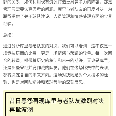
部的关系，如何利用现有资源打造更具竞争力的阵容，都是
管理层需要认真思考的问题。库里与老队友的再度对决，为
联盟提供了关于球队建设、人员管理和情感处理方面的宝贵
经验。
总结：
通过分析库里与老队友的对决，我们可以看到，这不仅是一
场竞技层面的比赛，更是一场情感与荣耀的较量。每一次回
合的较量，都带着历史的积淀和未来的期许。无论是库里，
还是那些曾经并肩作战的队友，他们在这场比赛中的表现，
都将决定各自的未来方向。这场对决既是对个人技术的检
验，也是对团队精神和篮球哲学的深刻反思。