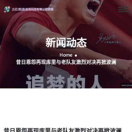
新闻动态
Home
昔日恩怨再现库里与老队友激烈对决再掀波澜
昔日恩怨再现库里与老队友激烈对决再掀波澜