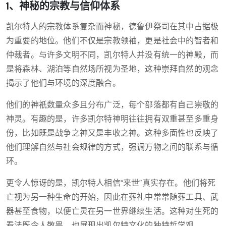
1、神秘的宗教与信仰体系
凯尔特人的宗教体系复杂而神秘，德鲁伊祭司在其中占据极
为重要的地位。他们不仅是宗教领袖，更是社会中的智者和
仲裁者。与许多文明不同，凯尔特人并没有统一的神殿，而
是将森林、湖泊等自然场所视为圣地，这种崇拜自然的观念
揭示了他们与环境的深度融合。
他们的神祇数量众多且分布广泛，每个部落都有自己崇敬的
神灵。有趣的是，许多凯尔特神明往往拥有双重甚至多重身
份，比如既是战争之神又是丰收之神。这种多面性也反映了
他们理解自然与社会规律的方式，强调万物之间的联系与循
环。
更令人惊讶的是，凯尔特人相信“来世”真实存在。他们将死
亡视为另一种生命的开始，因此在葬礼中常常随葬工具、武
器甚至食物，以便亡灵在另一世界继续生活。这种对生死的
看法既令人敬畏，也展现出凯尔特文化的独特哲学观。